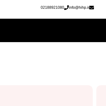
02188921080
info@hihp.ir