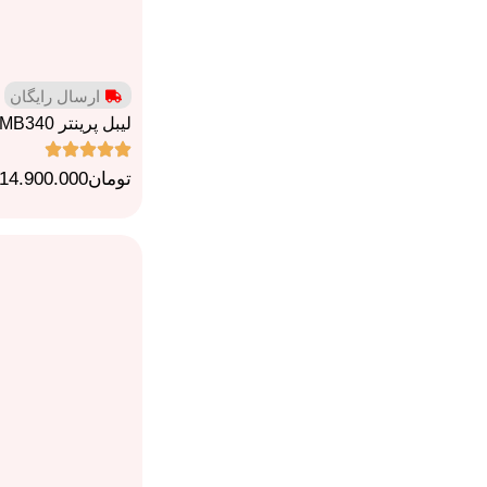
ارسال رایگان
لیبل پرینتر TSC MB340
تومان
14.900.000