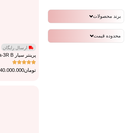
برند محصولات
محدوده قیمت
ارسال رایگان
پرینتر سیار ALpha-3R B
تومان
40.000.000