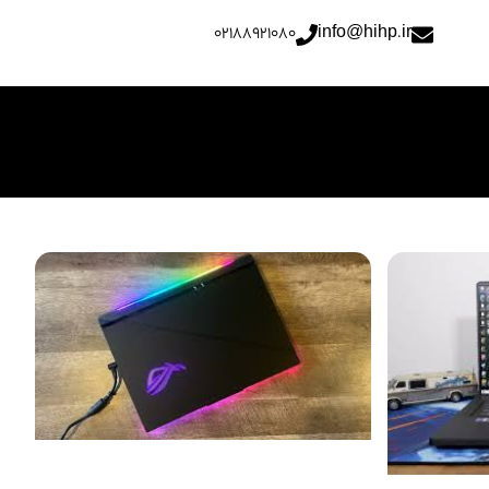
02188921080
info@hihp.ir