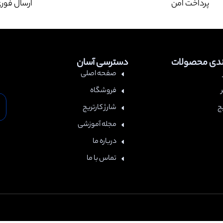
پرداخت امن
ارسال فور
ندی محصولات
دسترسی آسان
صفحه اصلی
فروشگاه
ج
شارژ کارتریج
مجله آموزشی
درباره ما
تماس با ما
می حقوق این سایت متعلق به —- می باشد |
طراحی سایت
،
سئو
و پشتیبانی :
وبی