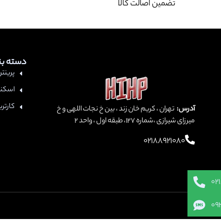
تضمین اصالت کالا
دسته ب
پرینتر
اسکنر
کارتری
آدرس:
تهران ، کریم خان زند ، بین خ نجات اللهی و خ
میرزای شیرازی ،شماره 127، طبقه اول ، واحد ۲
02188921080
02
09
تما