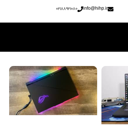
02188921080
info@hihp.ir