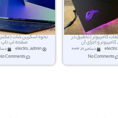
ت کامپیوتر | تحقیق در
نحوه اسکرین شات (عکس گ
کامپیوتر و اجزای آن
صفحه لپ تاپ
electr
دسامبر 17, 2024
electro_admin
دسامبر 17
No Comments
No Comments