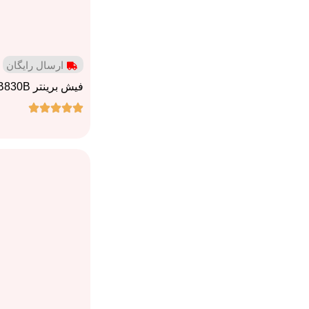
ارسال رایگان
فیش برینتر Cbon CR-B830B