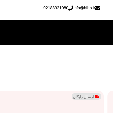
02188921080
info@hihp.ir
ارسال رایگان