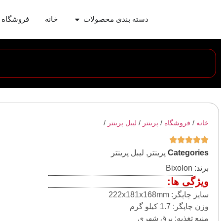
دسته بندی محصولات
خانه
فروشگاه
خانه
/
فروشگاه
/
پرینتر
/
ليبل پرينتر
/
Categories
پرینتر
,
ليبل پرينتر
برند:
Bixolon
ویژگی ها:
سایز چاپگر: 222x181x168mm
وزن چاپگر: 1.7 کیلو گرم
منبع تغذیه: برق شهری