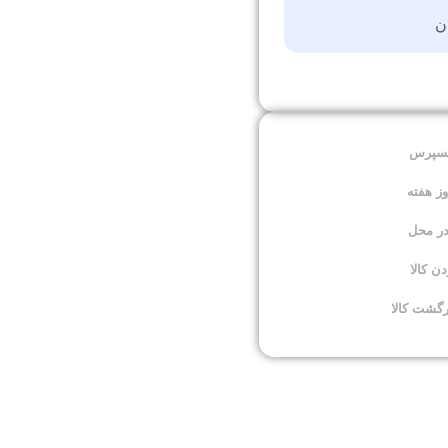
ن
کسپرس
در محل
 کالا