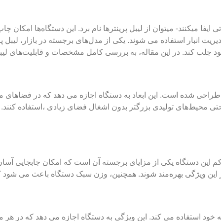
یفا میکنند- میتوان از لیبل پرینترها نام برد. این دستگاه‌ها امکان چ
د. در این مقاله، به بررسی کامل مشخصات و قابلیت‌های لیبل پرینتر بیکسولون 
یکسولون XD3-40n با ابعاد 222 181x168xمیلی ‌متر طراحی شده است. این ابعاد به دستگاه اجاز
 حتی محیط‌های تولیدی بزرگتر بدون اشغال فضای زیادی ،استفاده کنند.
تنها 1.7 کیلوگرم وزن دارد. وزن کم این دستگاه یکی از مزایای برجسته آن است که امکان
د از این ویژگی بهره‌مند شوند. همچنین، وزن سبک دستگاه باعث می‌ شود ک
شهری به عنوان منبع تغذیه خود استفاده می‌ کند. این ویژگی به دستگاه اجازه می‌ 