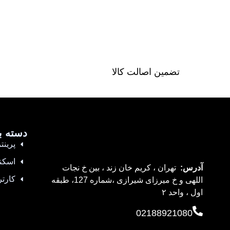
تضمین اصالت کالا
دسته ب
پرینتر
اسکن
آدرس:
تهران ، کریم خان زند ، بین خ نجات
کارتر
اللهی و خ میرزای شیرازی ،شماره 127، طبقه
اول ، واحد ۲
02188921080