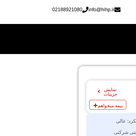
02188921080
info@hihp.ir
نمایش
جزییات
بیمه میخواهم
کرد: عالی