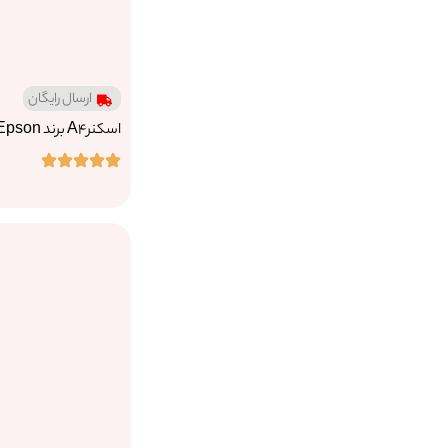
ارسال رایگان
اسكنرA4 برند Epson مدل V850