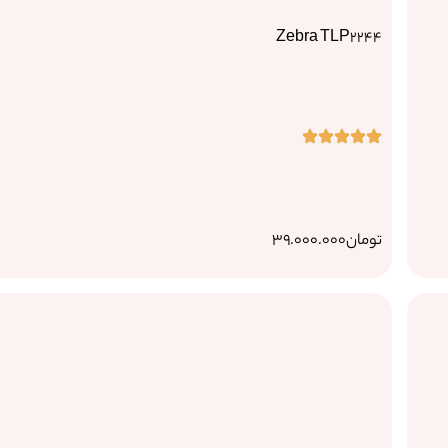
Zebra TLP2244
تومان
39.000.000