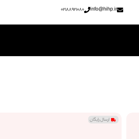
02188921080
info@hihp.ir
ارسال رایگان