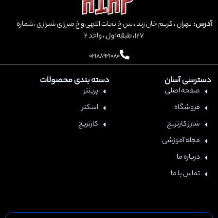
 و خ میرزای شیرازی ،شماره
ندی محصولات
ر
ر
یج