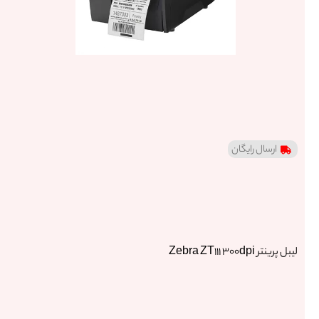
ار
س
ا
ل
رای
گ
ا
ن
دیتا
پروژکتو
ر برند
viewS
onic
مدل
Pa50