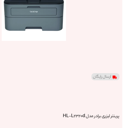
ار
س
ا
ل
رای
گ
ا
ن
پرینتر
لیزری
برادر
مدل