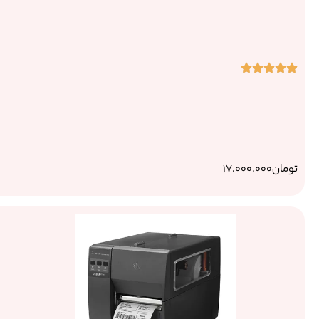
HL-
L2370
DN
تومان
1
7.500.
000