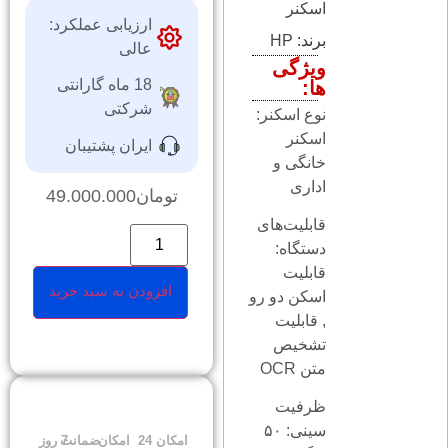
اسکنر
ارزیابی عملکرد:
برند:
HP
عالی
ویژگی
18 ماه گارانتی
ها:
شرکتی
نوع اسکنر:
اسکنر
ایران پشتیبان
خانگی و
اداری
تومان
49.000.000
قابلیت‌های
دستگاه:
قابلیت
افزودن به سبد خرید
اسکن دو رو
, قابلیت
تشخیص
متن OCR
ظرفیت
سینی: ۵۰
امکان
24
امکان
ضمانت
7 روز