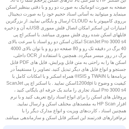
این اسکنر HP با سرعتی بالا کارهای اسکن پرحجم شما را تا 50
صفحه به صورت اتوماتیک به صورت دو رو و با دقتی بینظیر اسکن
مینماید و میتوانید به آسانی اسناد حجیم خود را به صورت دیجیتال
برروی کامپیوتر یا به CLOUD ارسال و بایگانی نمایید. از بزرگترین
امتیازات این اسکنر امکان اتصال فلش مموری USBبه آن و ذخیره
فایلهای اسکن شده روی فلش مموری میباشد. با اسکنر اچ پی
ScanJet Pro 3000 s4 امکان اسکن دو رو اسناد با سرعت بالای
40 برگ در دقیقه تک رو و 80 صفحه دو رو و با توان بالای 4000
برگ در روز میسر میگردد. همچنین با استفاده از OCR داخلی،
اسکن ها را به راحتی به متن قابل ویرایش، فایل های PDF قابل
جستجو و انواع فایل های دیگر تبدیل کنید. تصاویر را مستقیماً در
برنامه‌ها با TWAIN و ISIS® همراه اسکنر و با امکانات کامل با
کیفیت و وضوح تا 1200dpiاسکن نمایید . با اسکنر اچ پی ScanJet
Pro 3000 s4 اسناد تجاری را مانند یک حرفه ای بایگانی کنید ،
پروفایل های اسکن را برای انواع اسناد رایج تعریف کنید و با نرم
افزار HP Scan به مقصدهای مختلف اسکن و ارسال نمایید.
همچنین اسناد ، کارت‌های ویزیت و انواع مدارک دیگر را با
نرم‌افزارهای قدرتمند این اسکنر قابل اسکن و سازماندهی میباشد.