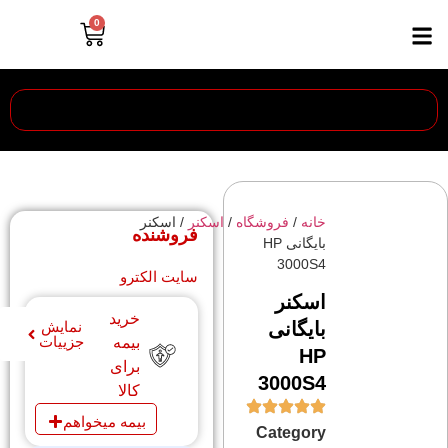
0
خانه
/
فروشگاه
/
اسکنر
/ اسکنر
فروشنده
بایگانی HP
3000S4
سایت الکترو
اسکنر
خرید
بایگانی
نمایش
جزییات
بیمه
HP
برای
3000S4
کالا
بیمه میخواهم
Category