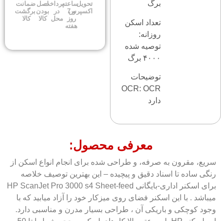
برگ
تحویل
ساعته
پرداخت
اصل
ضمانت
اکسپرس
و 7
در
بودن
برگشت
روز
محل
کالا
کالا
تعداد اسکن
هفته
روزانه:
توصیه شده
۴۰۰۰ برگ
توضیحات
OCR: OCR
دارد
معرفی محصول:
سریع، مقرون به صرفه، و طراحی شده برای انجام انواع اسکن از
رنگی ساده تا اسناد دقیق و پیچیده – این بهترین توصیف خلاصه
برای اسکنر اداری-بایگانی HP ScanJet Pro 3000 s4 Sheet-feed
میباشد . با این اسکنر فضای روی میزکار خود را آزاد میابید که با
وجود کوچکی و باریکی آن ، طراحی بسیار مدرن و مناسبی دارد.