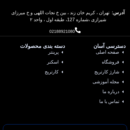
آدرس:
تهران ، کریم خان زند ، بین خ نجات اللهی و خ میرزای
شیرازی ،شماره 127، طبقه اول ، واحد ۲
02188921080
دسترسی آسان
دسته بندی محصولات
صفحه اصلی
پرینتر
فروشگاه
اسکنر
شارژ کارتریج
کارتریج
مجله آموزشی
درباره ما
تماس با ما