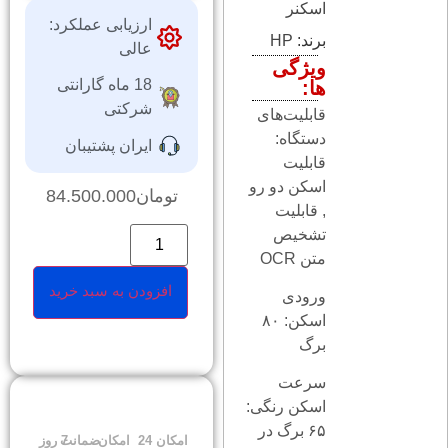
اسکنر
ارزیابی عملکرد:
برند:
HP
عالی
ویژگی
18 ماه گارانتی
ها:
شرکتی
قابلیت‌های
دستگاه:
ایران پشتیبان
قابلیت
اسکن دو رو
تومان
84.500.000
, قابلیت
تشخیص
متن OCR
افزودن به سبد خرید
ورودی
اسکن: ۸۰
برگ
سرعت
اسکن رنگی:
۶۵ برگ در
امکان
24
امکان
ضمانت
7 روز