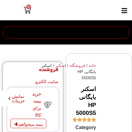
0
خانه
/
فروشگاه
/
اسکنر
/ اسکنر
فروشنده
بایگانی HP
5000S5
سایت الکترو
اسکنر
خرید
بایگانی
نمایش
جزییات
بیمه
HP
برای
5000S5
کالا
بیمه میخواهم
Category