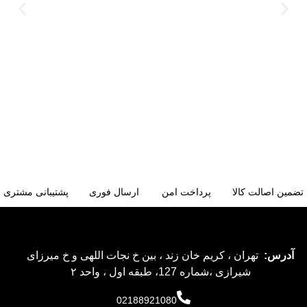
تضمین اصالت کالا
پرداخت امن
ارسال فوری
پشتیبانی مشتری
آدرس:
تهران ، کریم خان زند ، بین خ نجات اللهی و خ میرزای
شیرازی ،شماره 127، طبقه اول ، واحد ۲
02188921080