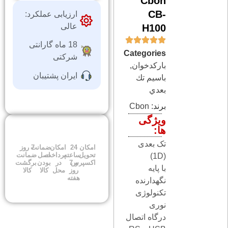
Cbon
CB-
ارزیابی عملکرد:
عالی
H100
18 ماه گارانتی
Categories
شرکتی
باركدخوان
,
ایران پشتیبان
باسيم تك
بعدي
برند:
Cbon
ویژگی
ها:
تک بعدی
امکان
24
امکان
ضمانت
7 روز
تحویل
ساعته
پرداخت
اصل
ضمانت
(1D)
اکسپرس
و 7
در
بودن
برگشت
با پایه
روز
محل
کالا
کالا
هفته
نگهدارنده
تکنولوژی
نوری
درگاه اتصال