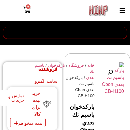
0
خانه
/
فروشگاه
/
باركدخوان
/
باسيم
فروشنده
تك
بعدي
/ باركدخوان
سایت الکترو
باسيم تك
بعدي Cbon
خرید
نمایش
CB-H100
جزییات
بیمه
باركدخوان
برای
باسيم تك
کالا
بعدي
بیمه میخواهم