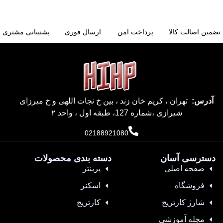
تضمین اصالت کالا
پرداخت امن
ارسال فوری
پشتیبانی مشتری
آدرس:
تهران ، کریم خان زند ، بین خ نجات اللهی و خ میرزای
شیرازی ،شماره 127، طبقه اول ، واحد ۲
02188921080
دسترسی آسان
دسته بندی محصولات
صفحه اصلی
پرینتر
فروشگاه
اسکنر
شارژ کارتریج
کارتریج
مجله آموزشی