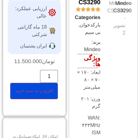
CS3290
ارزیابی عملکرد:
عالی
Categories
باركدخوان
,
18 ماه گارانتی
بی سیم
شرکتی
برند:
ایران پشتیبان
Mindeo
ویژگی
تومان
11.500.000
ها:
ابعاد: ۱۷۰ ×
۷۰ × ۸۰
میلی‌متر
افزودن به سبد خرید
وزن: ۲۰۱
گرم
WAN:
۴۳۳MHz
ISM
امکان
24
امکان
ضمانت
7 روز