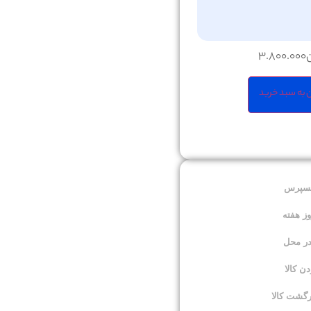
3.800.000
 به سبد خرید
کسپرس
در محل
 کالا