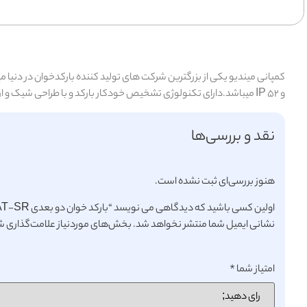
و IP 52 میباشد.دارای تکنولوژی تشخیص خودکار بارکد و با طراحی شیک و ارگونومیک راحتی کار را برای شما بیشتر میکند.نور کمکی سفید ملایم و نورگیر سبز کیفیت بالای قرائت بارکد را میسر میکند.
نقد و بررسی‌ها
هنوز بررسی‌ای ثبت نشده است.
اولین کسی باشید که دیدگاهی می نویسد “بارکد خوان دو بعدی MD6600AT-SR”
نشانی ایمیل شما منتشر نخواهد شد.
بخش‌های موردنیاز علامت‌گذاری شد
امتیاز شما
*