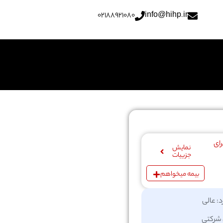
02188921080
info@hihp.ir
رای
نمایش
جزییات
بیمه میخواهم
د: عالی