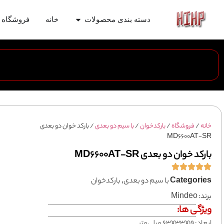
دسته بندی محصولات
خانه
فروشگاه
خانه
/
فروشگاه
/
باركدخوان
/
با سیم دو بعدی
/ بارکد خوان دو بعدی
MD6600AT-SR
بارکد خوان دو بعدی MD6600AT-SR
Categories
با سیم دو بعدی
,
باركدخوان
برند:
Mindeo
ویژگی ها: