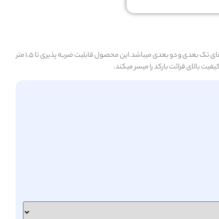
کمپانی میندیو یکی از بزرگترین شرکت های تولید کننده بارکدخوان در دنیا میباشد.بارکدخوان میندیو مدل 6600 دارای عملکرد بالا در خواندن و رمزگشایی باردهای تک بعدی و دو بعدی میباشد.این محصول قابلیت ضربه پذیری تا 1.5 متر