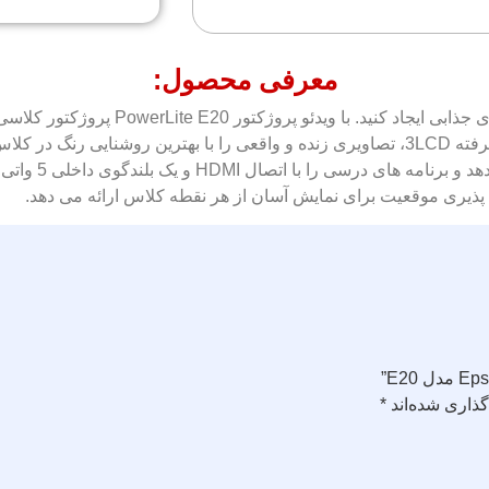
معرفی محصول:
با این ویدئو پروژکتور 3LCD فوق العاده ر
برای محیط های ک
ذاری شده‌اند
*