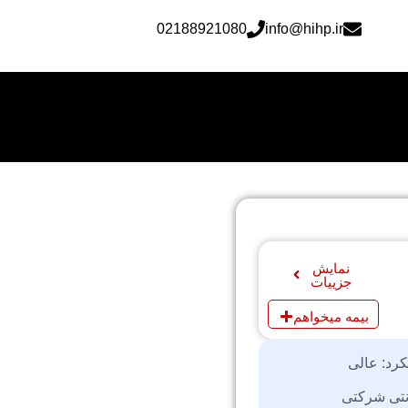
02188921080
info@hihp.ir
نمایش
جزییات
بیمه میخواهم
کرد: عالی