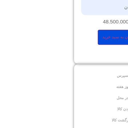
ن
48.500.00
ن به سبد خرید
کسپرس
در محل
 کالا