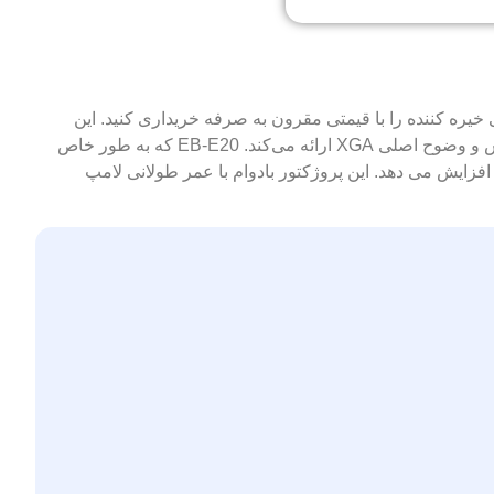
وشن، محیط های یادگیری جذابی ایجاد کنید. با ویدئو پروژکتور PowerLite E20 پروژکتور کلاسی خیره کننده را با قیمتی مقرون به صرفه خریداری کنید. این
ویدئو پروژکتور فوق‌العاده روشن 3400 انسی لومن با فناوری پیشرفته 3LCD، تصاویری زنده و واقعی را با بهترین روشنایی رنگ در کلاس و وضوح اصلی XGA ارائه می‌کند. EB-E20 که به طور خاص
لاس طراحی شده است، تعامل را افزایش می دهد و برنامه های درسی را با اتصال HDMI و یک بلندگوی داخلی 5 واتی افزایش می دهد. این پروژکتور بادوام با عمر طولانی لامپ