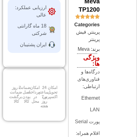
Meva
ارزیابی عملکرد:
TP1200
عالی
Categories
18 ماه گارانتی
پرینتر
,
فیش
شرکتی
پرینتر
ایران پشتیبان
برند:
Meva
ویژگی
ها:
درگاه‌ها و
فناوری‌های
ارتباطی:
امکان
24
امکان
ضمانت
7 روز
تحویل
ساعته
پرداخت
اصل
ضمانت
اکسپرس
و 7
در
بودن
برگشت
Ethernet
روز
محل
کالا
کالا
هفته
LAN
پورت Serial
اقلام همراه: