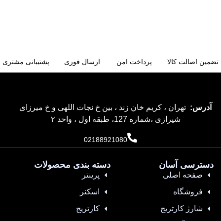
تضمین اصالت کالا
پرداخت امن
ارسال فوری
پشتیبانی مشتری
آدرس:
تهران ، کریم خان زند ، بین خ نجات اللهی و خ میرزای
شیرازی ،شماره 127، طبقه اول ، واحد ۲
02188921080
دسترسی آسان
دسته بندی محصولات
صفحه اصلی
پرینتر
فروشگاه
اسکنر
شارژ کارتریج
کارتریج