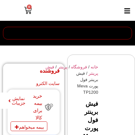
0
خانه
/
فروشگاه
/
پرینتر
/
فیش
فروشنده
پرینتر
/ فیش
برینتر فول
سایت الکترو
پورت Meva
TP1200
خرید
نمایش
فیش
جزییات
بیمه
برای
برینتر
کالا
فول
بیمه میخواهم
پورت