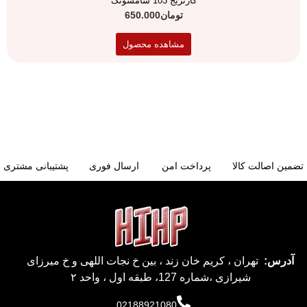
کارتریج 103 سامسونگ
تومان
650.000
مشاهده محصول
تضمین اصالت کالا
پرداخت امن
ارسال فوری
پشتیبانی مشتری
آدرس:
تهران ، کریم خان زند ، بین خ نجات اللهی و خ میرزای
شیرازی ،شماره 127، طبقه اول ، واحد ۲
02188921080