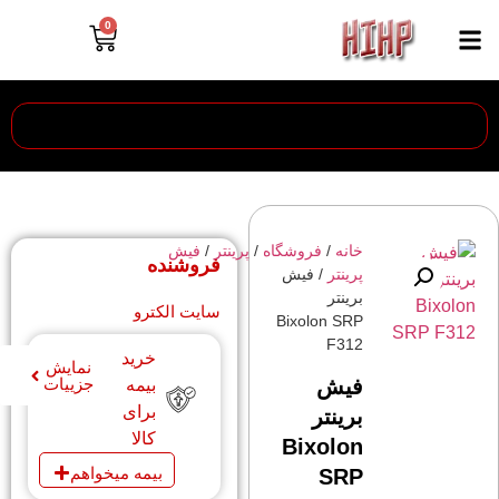
0
خانه
/
فروشگاه
/
پرینتر
/
فیش
فروشنده
پرینتر
/ فیش
برینتر
سایت الکترو
Bixolon SRP
F312
خرید
نمایش
فیش
جزییات
بیمه
برای
برینتر
کالا
Bixolon
بیمه میخواهم
SRP