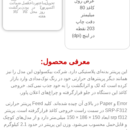
عرض رول
تحویل
ساعته
پرداخت
اصل
ضمانت
کاغذ 80
اکسپرس
و 7
در
بودن
برگشت
روز
محل
کالا
کالا
میلیمتر
هفته
دقت چاپ
203 نقطه
در اینچ (dpi)
معرفی محصول:
این پرینتر بدنه‌ای پلاستیکی دارد. شرکت بیکسولون این مدل را نیز
همانند دیگر پرینترهای حرارتی خود در رنگ نوک‌مدادی وارد بازار
کرده است که لک و اثرانگشت را به خود جذب نمی‌کند. خروجی
کاغذ این دستگاه در جلو قرارگرفته و چراغ‌های اعلان پاور،
Error و Paper در بالای آن چیده شده‌اند. کلید Feed پرینتر حرارتی
SRP-F312 در سمت راست خروجی کاغذ قرارگرفته است. پرینتر
srp f312 ابعاد 150 × 186 × 150 میلی‌متر دارد و از مدل‌های کوچک
و قابل‌حمل محسوب می‌شود. وزن این پرینتر در حدود 2.1 کیلوگرم