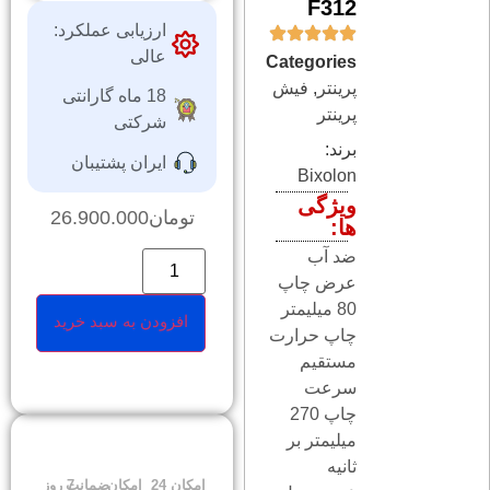
F312
ارزیابی عملکرد:
عالی
Categories
پرینتر
,
فیش
18 ماه گارانتی
پرینتر
شرکتی
برند:
ایران پشتیبان
Bixolon
ویژگی
تومان
26.900.000
ها:
ضد آب
عرض چاپ
80 میلیمتر
افزودن به سبد خرید
چاپ حرارت
مستقیم
سرعت
چاپ 270
میلیمتر بر
ثانیه
امکان
24
امکان
ضمانت
7 روز