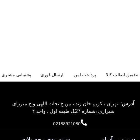
تضمین اصالت کالا
پرداخت امن
ارسال فوری
پشتیبانی مشتری
آدرس:
تهران ، کریم خان زند ، بین خ نجات اللهی و خ میرزای
شیرازی ،شماره 127، طبقه اول ، واحد ۲
02188921080
دسترسی آسان
دسته بندی محصولات