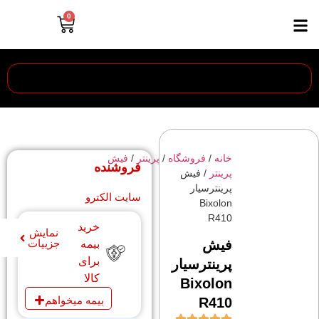
0
خانه
/
فروشگاه
/
پرینتر
/
فیش
فروشنده
پرینتر
/ فیش
پرینترسیار
سایت الکترو
Bixolon
R410
خرید
نمایش
فیش
جزییات
بیمه
برای
پرینترسیار
کالا
Bixolon
بیمه میخواهم
R410