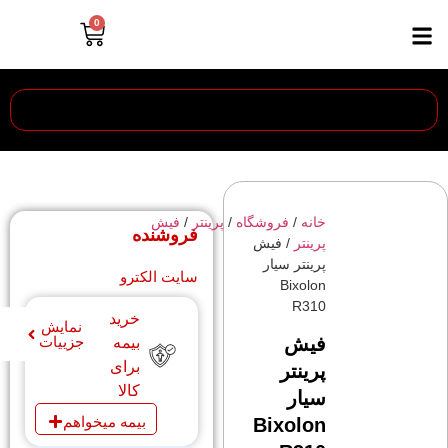
0
خانه
/
فروشگاه
/
پرینتر
/
فیش
فروشنده
پرینتر
/ فیش
پرینتر سیار
سایت الکترو
Bixolon
R310
خرید
نمایش
فیش
جزییات
بیمه
برای
پرینتر
کالا
سیار
بیمه میخواهم
Bixolon