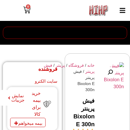
0
خانه
/
فروشگاه
/
پرینتر
/
فیش
فروشنده
پرینتر
/ فیش
پرینتر
سایت الکترو
Bixolon E
300n
خرید
نمایش
فیش
جزییات
بیمه
برای
پرینتر
کالا
Bixolon
بیمه میخواهم
E 300n