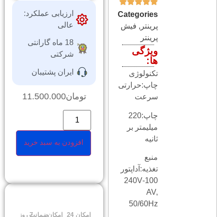
ارزیابی عملکرد:
Categories
عالی
پرینتر
,
فیش
پرینتر
18 ماه گارانتی
ویژگی
شرکتی
ها:
ایران پشتیبان
تکنولوژی
چاپ:حرارتی
تومان
11.500.000
سرعت
چاپ:220
میلیمتر بر
ثانیه
افزودن به سبد خرید
منبع
تغذیه:آداپتور
100-240V
AV,
50/60Hz
امکان
24
امکان
ضمانت
7 روز