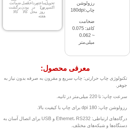
رزولوشن
تحویل
ساعته
پرداخت
اصل
ضمانت
اکسپرس
و 7
در
بودن
برگشت
چاپ:180dpi
روز
محل
کالا
کالا
هفته
ضخامت
کاغذ: 0.075
~ 0.062
میلی‌متر
معرفی محصول:
تکنولوژی چاپ حرارتی: چاپ سریع و مقرون به صرفه بدون نیاز به
جوهر.
سرعت چاپ: تا 220 میلی‌متر در ثانیه.
رزولوشن چاپ: 180 dpi برای چاپ با کیفیت بالا.
درگاه‌های ارتباطی: Ethernet، RS232 و USB برای اتصال آسان به
دستگاه‌ها و شبکه‌های مختلف.