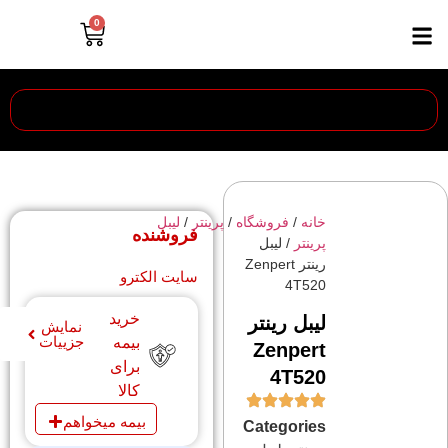
0
خانه
/
فروشگاه
/
پرینتر
/
ليبل
فروشنده
پرينتر
/ لیبل
رینتر Zenpert
سایت الکترو
4T520
خرید
لیبل رینتر
نمایش
جزییات
بیمه
Zenpert
برای
4T520
کالا
بیمه میخواهم
Categories