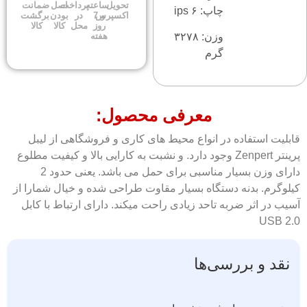
تحویل
ساعته
پرداخت
اصل
ضمانت
چاپ: ۶ ips
اکسپرس
و 7
در
بودن
برگشت
روز
محل
کالا
کالا
وزن: ۳۲۷۸
هفته
گرم
معرفی محصول:
قابلیت استفاده در انواع محیط های کاری و فروشگاهی از لیبل
پرینتر Zenpert وجود دارد. و نشبت به کارایی بالا و کیفیت مطلوع
دارای وزن بسیار مناسبی برای حمل می باشد. یعنی حدود 2
کیلوگرم. بدنه دستگاه بسیار مقاوت طراحی شده و خیال شمارا از
آسیب در اثر ضربه تاحد زیادی راحت میکند. دارای ارتباط با کابل
USB 2.0
نقد و بررسی‌ها