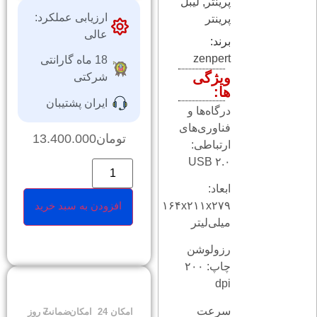
پرینتر
,
ليبل
ارزیابی عملکرد:
پرينتر
عالی
برند:
zenpert
18 ماه گارانتی
ویژگی
شرکتی
ها:
ایران پشتیبان
درگاه‌ها و
فناوری‌های
تومان
13.400.000
ارتباطی:
USB ۲.۰
ابعاد:
۱۶۴x۲۱۱x۲۷۹
افزودن به سبد خرید
میلی‌لیتر
رزولوشن
چاپ: ۲۰۰
dpi
سرعت
امکان
24
امکان
ضمانت
7 روز