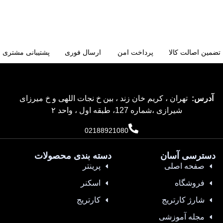
تضمین اصالت کالا
پرداخت امن
ارسال فوری
پشتیبانی مشتری
آدرس:
تهران ، کریم خان زند ، بین خ نجات اللهی و خ میرزای
شیرازی ،شماره 127، طبقه اول ، واحد ۲
02188921080
دسترسی آسان
دسته بندی محصولات
صفحه اصلی
پرینتر
فروشگاه
اسکنر
شارژ کارتریج
کارتریج
مجله آموزشی