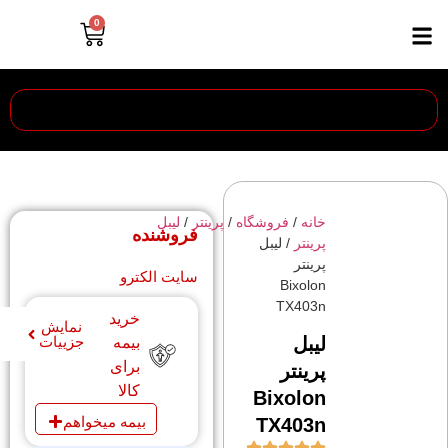
0
خانه
/
فروشگاه
/
پرینتر
/
ليبل
فروشنده
پرينتر
/ لیبل
پرینتر
سایت الکترو
Bixolon
TX403n
خرید
نمایش
لیبل
جزییات
بیمه
برای
پرینتر
کالا
Bixolon
بیمه میخواهم
TX403n