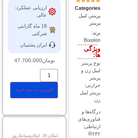
ارزیابی عملکرد:
Categories
عالی
پرینتر
,
ليبل
پرينتر
18 ماه گارانتی
برند:
شرکتی
Bixolon
ایران پشتیبان
ویژگی
ها:
تومان
47.700.000
نوع پرینتر
لیبل زن و
پرینتر
حرارتی:
افزودن به سبد خرید
پرینتر لیبل
زن
درگاه‌ها و
فناوری‌های
ارتباطی:
R۲۳۲
امکان
24
امکان
ضمانت
7 روز