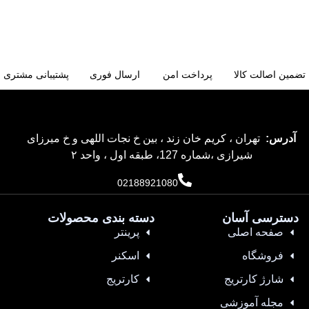
تضمین اصالت کالا
پرداخت امن
ارسال فوری
پشتیبانی مشتری
آدرس:
تهران ، کریم خان زند ، بین خ نجات اللهی و خ میرزای
شیرازی ،شماره 127، طبقه اول ، واحد ۲
02188921080
دسترسی آسان
دسته بندی محصولات
صفحه اصلی
پرینتر
فروشگاه
اسکنر
شارژ کارتریج
کارتریج
مجله آموزشی