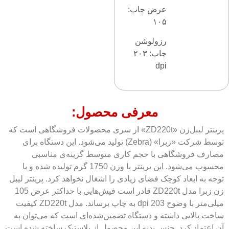
عرض چاپ:
۱۰۵
رزولوشن
چاپ: ۲۰۳
dpi
معرفی محصول:
پرینتر لیبل‌زن «ZD220t» از سری‌ محصولات فروشگاهی است که
توسط شرکت «زبرا» (Zebra) تولید می‌شود. این دستگاه برای
مصارف فروشگاهی با حجم کاری متوسط گزینه‌ی مناسبی
محسوب می‌شود. این پرینتر با وزن 1750 گرم تولیده شده و با
توجه به ابعاد کوچک فضای زیادی را اشغال نخواهد کرد. پرینتر لیبل
زن زبرا مدل ZD220t قادر است فیش‌هایی با حداکثر عرض 105
میلی‌متر با وضوح 203 dpi به چاپ برساند. مدل ZD220t کیفیت
ساخت بالایی داشته و دستگاه تضمین‌شده‌ای است که می‌توان به
آن اعتماد کرد. جنس بدنه این محصول از پلاستیک ساخته شده است