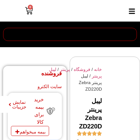
0
خانه
/
فروشگاه
/
پرینتر
/
ليبل
فروشنده
پرينتر
/ لیبل
پرینتر Zebra
سایت الکترو
ZD220D
خرید
لیبل
نمایش
جزییات
بیمه
پرینتر
برای
Zebra
کالا
ZD220D
بیمه میخواهم