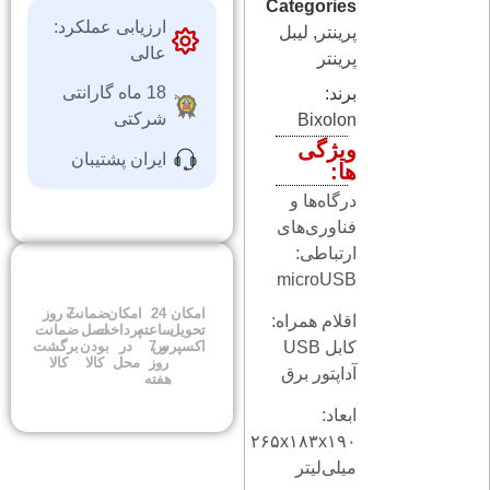
Categories
ارزیابی عملکرد:
پرینتر
,
ليبل
عالی
پرينتر
18 ماه گارانتی
برند:
شرکتی
Bixolon
ویژگی
ایران پشتیبان
ها:
درگاه‌ها و
فناوری‌های
ارتباطی:
microUSB
امکان
24
امکان
ضمانت
7 روز
اقلام همراه:
تحویل
ساعته
پرداخت
اصل
ضمانت
کابل USB
اکسپرس
و 7
در
بودن
برگشت
روز
محل
کالا
کالا
آداپتور برق
هفته
ابعاد:
۲۶۵x۱۸۳x۱۹۰
میلی‌لیتر