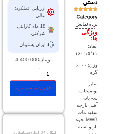
دستي
ارزیابی عملکرد:
عالی
Category
پرده نمايش
18 ماه گارانتی
ویژگی
شرکتی
ها:
ایران پشتیبان
ابعاد:
۱۱*۱۵*۱۶۰
تومان
4.400.000
وزن: ۶۰۰۰
گرم
سایر
افزودن به سبد خرید
توضیحات:
سه پایه
آهنی پارچه
سفید مات
MWB نحوه
باز و بسته
امکان
24
امکان
ضمانت
7 روز
شدن به