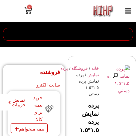
0
خانه
/
فروشگاه
/
پرده
فروشنده
نمايش
/ پرده
نمايش پرده
سایت الکترو
١.٥*١.٥
دستي
خرید
نمایش
پرده
جزییات
بیمه
برای
نمايش
کالا
پرده
بیمه میخواهم
١.٥*١.٥