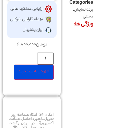
Categories
ارزیابی عملکرد: عالی
پرده نمايش
,
دستی
18 ماه گارانتی شرکتی
ویژگی ها:
ایران پشتیبان
تومان
4.800.000
افزودن به سبد خرید
امکان
24
امکان
ضمانت
7 روز
تحویل
ساعته
پرداخت
اصل
ضمانت
اکسپرس
و 7
در
بودن
برگشت
روز
محل
کالا
کالا