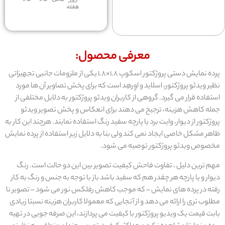
هفته
معرفی محصول:
پرده نمایش دستی پروژکتور اسکوپ 1.8×1.8 یکی از ملزومات جانبی تجهیزاتی
نظیر ویدئو پروژکتور، اسلاید و اوِرهِد است که برای پخش تصاویر آن ها مورد
استفاده قرار می گیرد. گروهی از کاربران ویدئو پروژکتور به دلایل مختلفی از
جمله کاهش هزینه، ترجیح می دهند برای انعکاس و پخش تصویر ویدئو
پروژکتور از دیوار، وایت برد یا پارچه سفید رنگ استفاده نمایند. هرچند این کار به
ظاهر مشکل خاصی ایجاد نمی کند ولی بنا به دلایل زیر استفاده از پرده نمایش
مخصوص ویدئو پروژکتور توصیه می شود.
مهم ترین دلیل ، تفاوت فاحش کیفیت تصویر بین این دو حالت است. رنگ
دیوار و یا پارچه هر چقدر هم که سفید باشد باز با توجه به جنس و رنگ به کار
رفته در پرده های نمایش – که موجب کاهش رفلکس نور می شود – تصویر نا
مطلوب تری را ارائه می دهد و از آنجایی که معمولا کاربران هزینه نسبتا زیادی
بابت قیمت یک ویدیو پروژکتور با کیفیت می پردازند، این صرفه جویی در تهیه