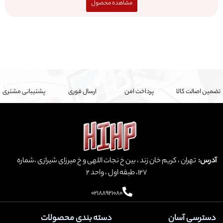
مشاهده محصول
تضمین اصالت کالا
پرداخت امن
ارسال فوری
پشتیبانی مشتری
آدرس:
تهران ، کریم خان زند ، بین خ نجات اللهی و خ میرزای شیرازی ،شماره
127، طبقه اول ، واحد ۲
02188921080
دسترسی آسان
دسته بندی محصولات