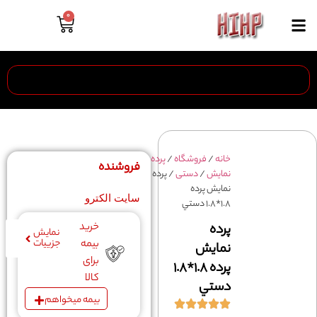
0
خانه
/
فروشگاه
/
پرده
فروشنده
نمايش
/
دستی
/ پرده
نمايش پرده
سایت الکترو
١.٨*١.٨ دستي
خرید
پرده
نمایش
جزییات
بیمه
نمايش
برای
پرده ١.٨*١.٨
کالا
دستي
بیمه میخواهم