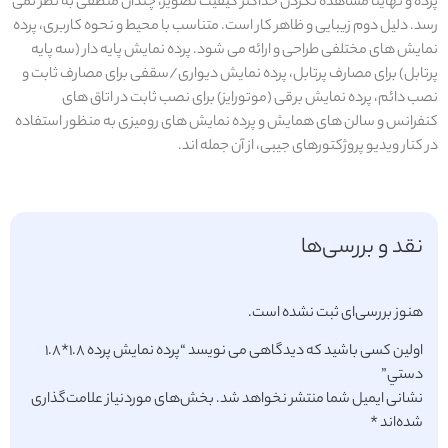
پرده و نهایتا مشاهده نکردن حداکثر کیفیت تصویر، چندان منطقی به نظر نمی
رسد. دلیل دوم زیبایی و ظاهر کار است. متناسب با محیط و نحوه کاربری، پرده
نمایش های مختلفی طراحی و ارائه می شود. پرده نمایش پایه دار (سه پایه
پرتابل) برای مصارف پرتابل، پرده نمایش دیواری/سقفی برای مصارف ثابت و
نصب دائم، پرده نمایش برقی (موتورایز) برای نصب ثابت در اتاق های
کنفرانس و سالن های همایش و پرده نمایش های رومیزی به منظور استفاده
در کنار ویدیو پروژکتورهای جیبی، از آن جمله اند.
نقد و بررسی‌ها
هنوز بررسی‌ای ثبت نشده است.
اولین کسی باشید که دیدگاهی می نویسد “پرده نمايش پرده ١.٨*١.٨
دستي”
نشانی ایمیل شما منتشر نخواهد شد.
بخش‌های موردنیاز علامت‌گذاری
شده‌اند
*