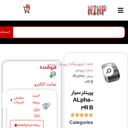
0
جستجو
خانه
/
فروشگاه
/
پرینتر
/
پرینتر
فروشنده
سیار
/ پرینتر
سیار ALpha-
3R B
سایت الکترو
پرینتر سیار
خرید
نمایش
ALpha-
جزییات
بیمه
3R B
برای
کالا
Categories
بیمه میخواهم