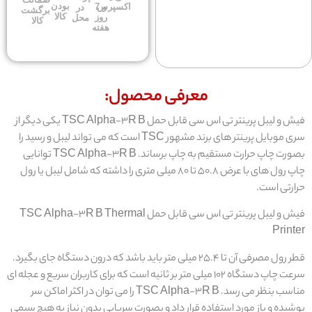
بودن
اکسپرس
و 7
در
برگشت
کالا
روز
محل
کالا
هفته
معرفی محصول:
فیش و لیبل پرینتر تی اس سی قابل حمل TSC Alpha-3R B یکی دیگر از
سری موبایل پرینتر های برند مشهور TSC است که می تواند لیبل و رسید را
بصورت چاپ حرارت مستقیم به چاپ برساند. TSC Alpha-3R B توانایی
چاپ رول های با عرض 50.8 تا 80 میلی متری را داشته که شامل لیبل یا رول
ارتی است.
فیش و لیبل پرینتر تی اس سی قابل حمل TSC Alpha-3R B Thermal
Print
قطر رول مصرفی آن تا 25.4 میلی متر باید باشد که درون دستگاه جای بگیرد.
سرعت چاپ دستگاه 102 میلی متر بر ثانیه است که برای کاربران سریع و عجله ای
مناسب بنظر می رسد. TSC Alpha-3R B را می توان در اکثر اماکن سر
شیده و باز مورد استفاده قرار داد و بصورت سرپایی بدون نیاز به هیچ سیمی