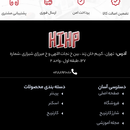
پرداخت امن
ارسال فوری
پشتیبانی مشتری
ین اصالت کالا
درس:
تهران ، کریم خان زند ، بین خ نجات اللهی و خ میرزای شیرازی ،شماره
127، طبقه اول ، واحد ۲
02188921080
سترسی آسان
دسته بندی محصولات
صفحه اصلی
پرینتر
فروشگاه
اسکنر
شارژ کارتریج
کارتریج
مجله آموزشی