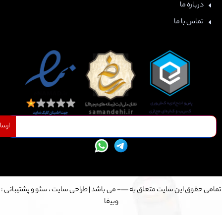
درباره ما
تماس با ما
ارسال
می حقوق این سایت متعلق به —- می باشد |
طراحی سایت
،
سئو
و پشتیبانی :
وبیفا