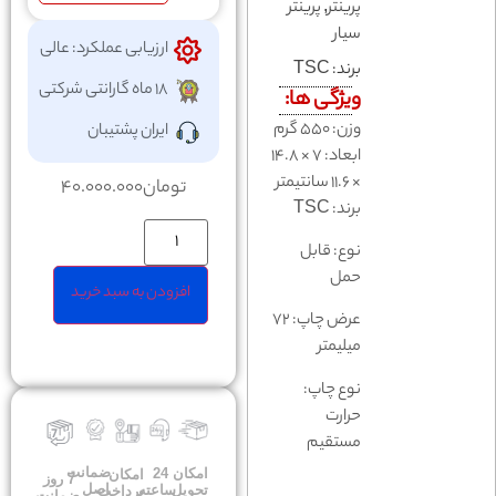
پرینتر
,
پرینتر
سیار
ارزیابی عملکرد: عالی
برند:
TSC
18 ماه گارانتی شرکتی
ویژگی ها:
وزن: 550 گرم
ایران پشتیبان
ابعاد: 7 × 14.8
× 11.6 سانتیمتر
تومان
40.000.000
برند: TSC
نوع: قابل
حمل
افزودن به سبد خرید
عرض چاپ: 72
میلیمتر
نوع چاپ:
حرارت
مستقیم
ضمانت
امکان
24
امکان
7 روز
اصل
تحویل
ساعته
پرداخت
ضمانت