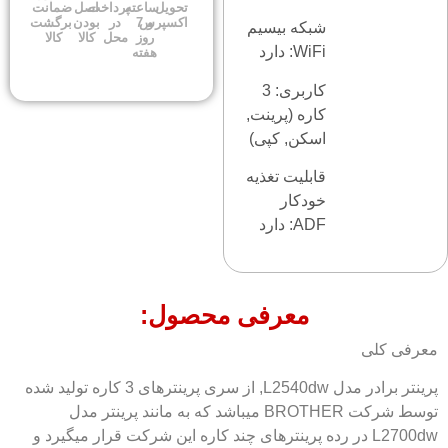
تحویل
ساعته
پرداخت
اصل
ضمانت
اکسپرس
و 7
در
بودن
برگشت
شبکه بیسیم
روز
محل
کالا
کالا
WiFi: دارد
هفته
کاربری: 3
کاره (پرینت,
اسکن, کپی)
قابلیت تغذیه
خودکار
ADF: دارد
معرفی محصول:
معرفی کلی
پرینتر برادر مدل L2540dw, از سری پرینترهای 3 کاره تولید شده
توسط شرکت BROTHER میباشد که به مانند پرینتر مدل
L2700dw در رده پرینترهای چند کاره این شرکت قرار میگیرد و