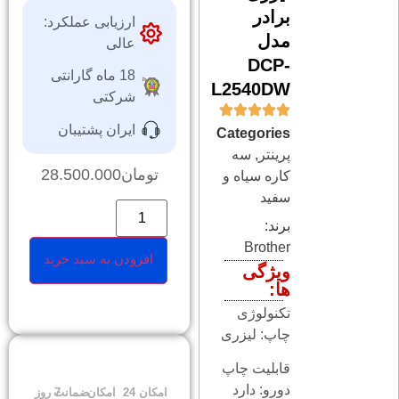
برادر
ارزیابی عملکرد:
مدل
عالی
DCP-
18 ماه گارانتی
L2540DW
شرکتی
ایران پشتیبان
Categories
پرینتر
,
‎سه
تومان
28.500.000
كاره سياه و
سفيد
برند:
Brother
افزودن به سبد خرید
ویژگی
ها:
تکنولوژی
چاپ: لیزری
قابلیت چاپ
دورو: دارد
امکان
24
امکان
ضمانت
7 روز