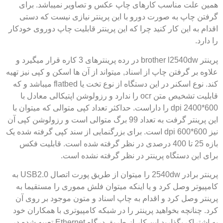
همین علت مناسب کارهای چاپ عکس و تصاویر نمیباشد. برای
گرفتن چاپ به صورت دورو با این پرینتر نیازی نیست که دستی
اقدام به این کار کنید چرا که این پرینتر قابلیت چاپ دوروی خودکار
را دارد.
پرینتر brother l2540dw در رده پرینترهای 3 کاره قرار میگیرد و
علاوه بر گرفتن چاپ از اسناد, میتواند از آن ها اسکن و کپی نیز تهیه
کند. نوع اسکنر در این دستگاه از نوع تخت یا flatbed میباشد و که
قابلیت تشخیص متن ocr را ندارد و رزولوشن اپتیکالی معادل با
600*2400 dpi را داراست. حداکثر تعداد کپی متوالی که میتوان با
این پرینتر گرفت به تعداد 99 برگ متوالی است و رزولوشن کپی آن
نیز 600*600 dpi است. برای بزرگنمایی از سند کپی گرفته شده یک
بازه 25 تا 400 درصدی در نظر گرفته شده است. قابلیت فکس
برای این دستگاه پرینتر در نظر گرفته نشده است.
پرینتر برادر 2540dw را میتوان از طریق پورت اتصال USB2.0 به
کامپیوتر وصل کرد و یا اینکه میتوان فلش مموری را مستقیما به
پرینتر وصل کرد و اقدام به چاپ اسناد و متون موجود بر روی آن
کرد. چنانچه بخواهید پرینتر را در شبکه کامپیوتری با همکاران خود
به اشتراک بگذارید این کار از طریق درگاه Ethernet تعبیه شده در