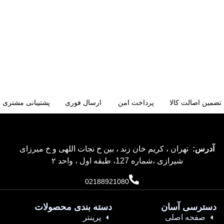
تضمین اصالت کالا
پرداخت امن
ارسال فوری
پشتیبانی مشتری
آدرس:
تهران ، کریم خان زند ، بین خ نجات اللهی و خ میرزای
شیرازی ،شماره 127، طبقه اول ، واحد ۲
02188921080
دسترسی آسان
دسته بندی محصولات
صفحه اصلی
پرینتر