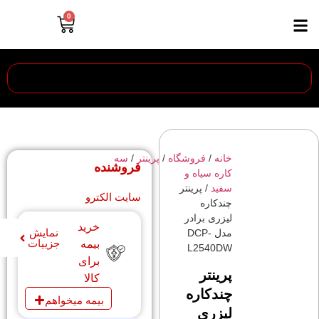
0
خانه
/
فروشگاه
/
پرینتر
/
‎سه
فروشنده
كاره سياه و
سفيد
/ پرینتر
سایت الکترو
چندکاره
لیزری برادر
خرید
نمایش
مدل DCP-
جزییات
بیمه
L2540DW
برای
پرینتر
کالا
چندکاره
بیمه میخواهم
لیزری