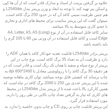
علاوه بر گرفتن پرینت از اسناد و مدارک قادر است که از آن ها کپی
و اسکن نیز تهیه کند. با توجه به ابعاد و وزن پرینتر مدل L2540dw و
هم چنین ظرفیت سینی کاغذ آن که در حدود 250 برگ کاغذ است,
میتوان گفت که این پرینتر مناسب برای محیط های اداری و تجاری
با حجم کاری متوسط به بالا میباشد.
سایز کاغذ قابل استفاده در آن از نوع (A4, Letter, A5, A5 (Long
Edge است و کاغذ قابل استفاده در آن وزنی بین 60 تا 105 گرم را
باید داشته باشد.
پرینتر برادر L2540dw قابلیت تغذیه خودکار کاغذ یا همان ADF را
دارد و ظرفیت آن به تعداد 35 برگ کاغذ است. نوع چاپ در این
پرینتر از نوع سیاه و سفید یا همان تک رنگ است و قادر است که در
هر دقیقه 30 برگ کاغذ را با رزولوشنی معادل با 2400*600 dpi به
چاپ برساند که کیفیتی قابل توجه میباشد. توان کاری ماهانه توصیه
شده با این پرینتر عددی بین 250 تا 2000 برگ کاغذ در ماه است که
همین کارکرد بالا باعث شده تا از پرینتر مدل L2540dw در محیط
های کاری که نیاز به گرفتن تعداد چاپ بالایی در طی روز را دارند,
مورد استفاده قرار گیرد.
این پرینتر قابلیت چاپ بر روی CD و چاپ بدون حاشیه را ندارد, به