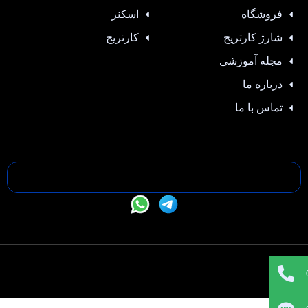
فروشگاه
اسکنر
شارژ کارتریج
کارتریج
مجله آموزشی
درباره ما
تماس با ما
تمامی حقوق این سایت متعلق به —- می باشد |
طراحی سایت
،
سئو
و
پشتیبانی :
وبیفا