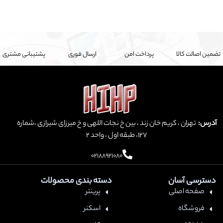
تضمین اصالت کالا
پرداخت امن
ارسال فوری
پشتیبانی مشتری
آدرس:
تهران ، کریم خان زند ، بین خ نجات اللهی و خ میرزای شیرازی ،شماره
127، طبقه اول ، واحد ۲
02188921080
دسترسی آسان
دسته بندی محصولات
صفحه اصلی
پرینتر
فروشگاه
اسکنر