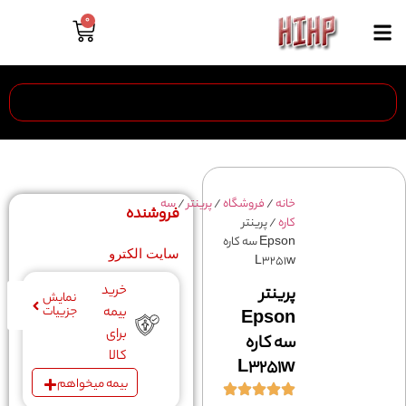
0
خانه
/
فروشگاه
/
پرینتر
/
سه
فروشنده
کاره
/ پرینتر
Epson سه کاره
سایت الکترو
L3251w
خرید
پرینتر
نمایش
جزییات
بیمه
Epson
برای
سه کاره
کالا
L3251w
بیمه میخواهم