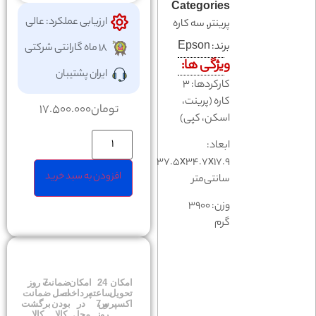
Categories
ارزیابی عملکرد: عالی
پرینتر
,
سه کاره
برند:
Epson
18 ماه گارانتی شرکتی
ویژگی ها:
ایران پشتیبان
کارکردها: ۳
کاره (پرینت،
تومان
17.500.000
اسکن، کپی)
ابعاد:
۳۷.۵‎x۳۴.۷x۱۷.۹
افزودن به سبد خرید
سانتی‌متر
وزن: ۳۹۰۰
گرم
امکان
24
امکان
ضمانت
7 روز
تحویل
ساعته
پرداخت
اصل
ضمانت
اکسپرس
و 7
در
بودن
برگشت
روز
محل
کالا
کالا