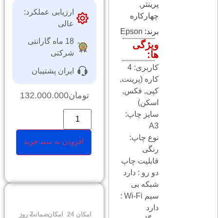
پرینتر
,
ارزیابی عملکرد:
چهارکاره
عالی
برند:
Epson
18 ماه گارانتی
ویژگی
شرکتی
ها:
کاربری: 4
ایران پشتیبان
کاره (پرینت,
کپی, فکس,
تومان
132.000.000
اسکن)
سایز چاپ:
A3
نوع چاپ:
افزودن به سبد خرید
رنگی
قابلیت چاپ
دو رو : دارد
شبکه بی
سیم Wi-Fi :
دارد
امکان
24
امکان
ضمانت
7 روز