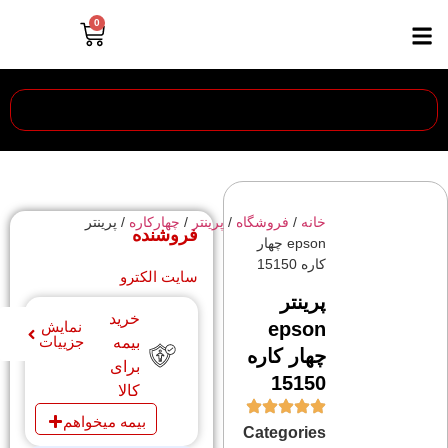
0
خانه
/
فروشگاه
/
پرینتر
/
چهارکاره
/ پرینتر
فروشنده
epson چهار
کاره 15150
سایت الکترو
پرینتر
خرید
epson
نمایش
جزییات
بیمه
چهار کاره
برای
15150
کالا
بیمه میخواهم
Categories