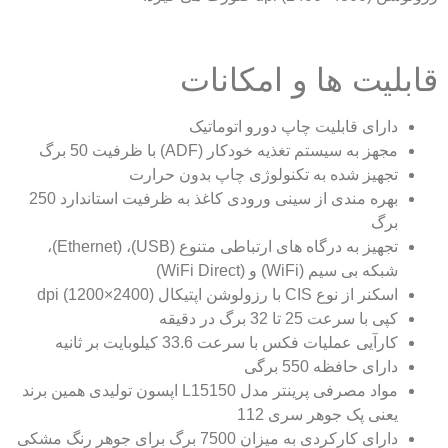
قابلیت ها و امکانات
دارای قابلیت چاپ دورو اتوماتیک
مجهز به سیستم تغذیه خودکار (ADF) با ظرفیت 50 برگ
تجهیز شده به تکنولوژی چاپ بدون حرارت
بهره مندی از سینی ورودی کاغذ به ظرفیت استاندارد 250
برگ
تجهیز به درگاه های ارتباطی متنوع (USB)، (Ethernet)،
شبکه بی سیم (WiFi) و (WiFi Direct)
اسکنر از نوع CIS با رزولوشن اپتیکال (2400×1200) dpi
کپی با سرعت 25 تا 32 برگ در دقیقه
کارآیی عملیات فکس با سرعت 33.6 کیلوبایت بر ثانیه
دارای حافظه 550 برگی
مواد مصرفی پرینتر مدل L15150 اپسون تولیدی همین برند
یعنی پک جوهر سری 112
دارای کارکردی به میزان 7500 برگ برای جوهر رنگ مشکی