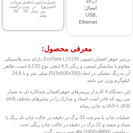
درگاه
تحویل
ساعته
پرداخت
اصل
ضمانت
اکسپرس
و 7
در
بودن
برگشت
اتصال:
روز
محل
کالا
کالا
USB,
هفته
Ethernet
معرفی محصول:
پرینتر جوهر افشان اپسون EcoTank L15150 دارای بدنه پلاستیکی
مقاوم با نمایشگر لمسی و رنگی 4.3 اینچی نوع (LCD) است. ظاهر
آن به رنگ مشکی در ابعاد (515x500x350) میلی متر و با 24.6
کیلوگرم وزن می باشد.
این دستگاه 4 کاره از پرینترهای جوهرافشان چندکاره ای به شمار
می رود که قادر است اسناد و مدارک را در سایزهای مختلف (A4)،
(A3)، (+A3) به چاپ رساند
عملیات چاپ با سرعت 32 برگ در دقیقه در حالت چاپ تک رنگ یا
سیاه و سفید و 22 برگ در دقیقه در حالت چاپ رنگی تحت
رزولوشن (4800×2400) dpi صورت می گیرد.