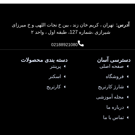
آدرس:
تهران ، کریم خان زند ، بین خ نجات اللهی و خ میرزای
شیرازی ،شماره 127، طبقه اول ، واحد ۲
02188921080
دسترسی آسان
دسته بندی محصولات
صفحه اصلی
پرینتر
فروشگاه
اسکنر
شارژ کارتریج
کارتریج
مجله آموزشی
درباره ما
تماس با ما