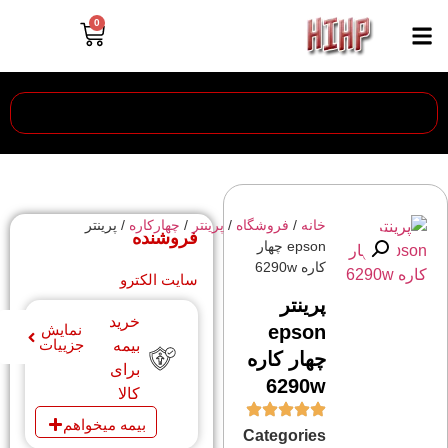
0
خانه
/
فروشگاه
/
پرینتر
/
چهارکاره
/ پرینتر
فروشنده
epson چهار
کاره 6290w
سایت الکترو
پرینتر
خرید
epson
نمایش
جزییات
بیمه
چهار کاره
برای
6290w
کالا
بیمه میخواهم
Categories