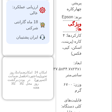
پرینتر
,
ارزیابی عملکرد:
چهارکاره
عالی
برند:
Epson
18 ماه گارانتی
ویژگی
شرکتی
ها:
کارکردها: ۴
ایران پشتیبان
کاره (پرینت،
اسکن، کپی،
فکس)
ابعاد:
۳۷.۵x۳۴.۷x۲۳x۱
امکان
24
امکان
ضمانت
7 روز
سانتی‌متر
تحویل
ساعته
پرداخت
اصل
ضمانت
اکسپرس
و 7
در
بودن
برگشت
روز
محل
کالا
کالا
وزن: ۶۷۰۰
هفته
گرم
قابلیت‌های
کلی دستگاه: