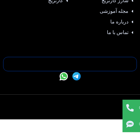
شارژ کارتریج
کارتریج
مجله آموزشی
درباره ما
تماس با ما
تمامی حقوق این سایت متعلق به —- می باشد |
طراحی سایت
،
سئو
و
پشتیبانی :
وبیفا