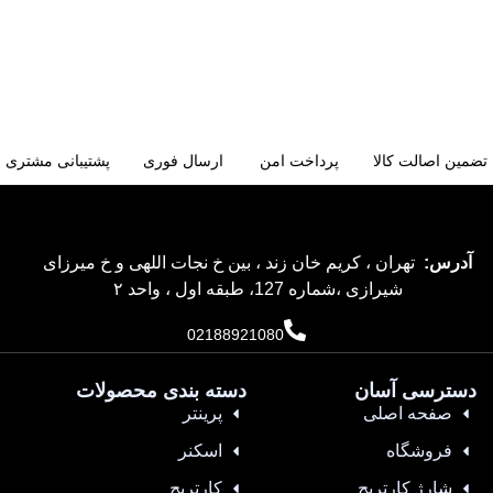
تضمین اصالت کالا
پرداخت امن
ارسال فوری
پشتیبانی مشتری
آدرس:
تهران ، کریم خان زند ، بین خ نجات اللهی و خ میرزای
شیرازی ،شماره 127، طبقه اول ، واحد ۲
02188921080
دسترسی آسان
دسته بندی محصولات
صفحه اصلی
پرینتر
فروشگاه
اسکنر
شارژ کارتریج
کارتریج