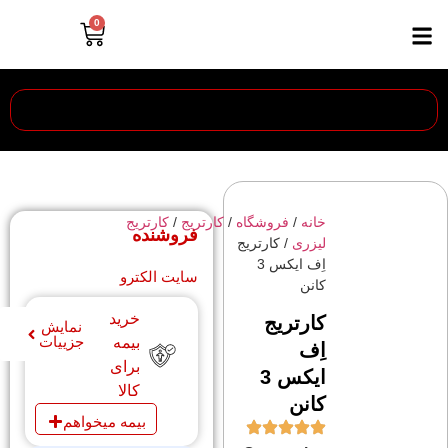
0
خانه
/
فروشگاه
/
کارتریج
/
کارتریج
فروشنده
لیزری
/ کارتریج
اِف ایکس 3
سایت الکترو
کانن
خرید
کارتریج
نمایش
جزییات
بیمه
اِف
برای
ایکس 3
کالا
کانن
بیمه میخواهم