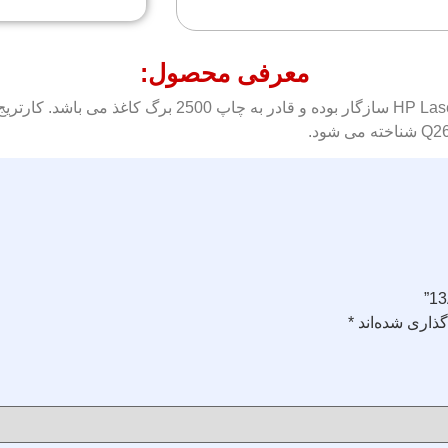
معرفی محصول:
کارتریج تونر مشکی اچ پی HP 13Aبا سری پرینتر های jet 1300
ذاری شده‌اند
*