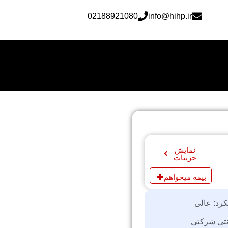
02188921080
info@hihp.ir
نمایش
جزییات
بیمه میخواهم
کرد: عالی