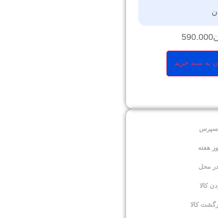
ن
ن
590.000
ن به سبد خرید
کسپرس
در محل
 کالا