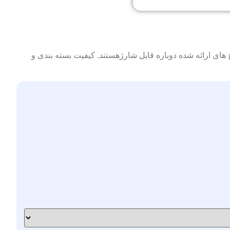
HP Laser سازگار بوده و قادر به چاپ 2500 برگ کاغذ می باشد. کارتریج های ارائه شده دوباره قابل شارژهستند. کیفیت بسته بندی و