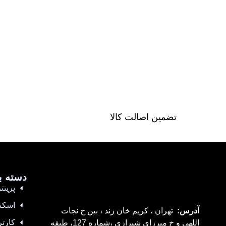
تضمین اصالت کالا
دسته ب
پرینتر
اسکن
آدرس:
تهران ، کریم خان زند ، بین خ نجات
کارتر
اللهی و خ میرزای شیرازی ،شماره 127، طبقه