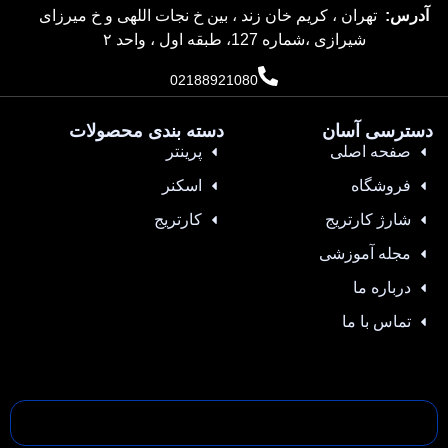
آدرس:
تهران ، کریم خان زند ، بین خ نجات اللهی و خ میرزای
شیرازی ،شماره 127، طبقه اول ، واحد ۲
02188921080
دسترسی آسان
دسته بندی محصولات
صفحه اصلی
پرینتر
فروشگاه
اسکنر
شارژ کارتریج
کارتریج
مجله آموزشی
درباره ما
تماس با ما