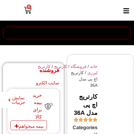
0
خانه
/
فروشگاه
/
کارتریج
/
کارتریج
فروشنده
لیزری
/ کارتریج
اچ پی مدل
سایت الکترو
36A
خرید
کارتریج
نمایش
جزییات
بیمه
اچ پی
برای
مدل 36A
کالا
بیمه میخواهم
Categories