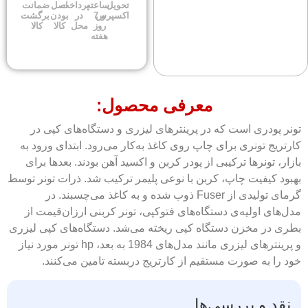
تحویل
ساعته
پرداخت
اصل
ضمانت
اکسپرس
و 7
در
بودن
برگشت
روز
محل
کالا
کالا
هفته
معرفی محصول:
تونر پودری است که در پرینترهای لیزری و دستگاه‌های کپی در
کارتریج تونری برای چاپ روی کاغذ به‌کار می‌رود. ابتدای ورود به
بازار، تونرها ترکیبی از پودر کربن و اکسید آهن بودند. بعدها برای
بهبود کیفیت چاپ، کربن با نوعی پلیمر ترکیب شد. ذرات تونر توسط
گرمای تولیدی از Fuser ذوب شده و به کاغذ می‌چسبند. در
مدل‌های اولیه‌ی دستگاه‌های فتوکپی، تونر کربنی ارزان‌قیمت از
بطری در مخزن دستگاه کپی ریخته می‌شد. دستگاه‌های کپی لیزری
و پرینترهای لیزری مانند مدل‌های 1984 به بعد، hp تونر مورد نیاز
خود را به صورت مستقیم از کارتریج دربسته تامین می‌کنند.
نقد و بررسی‌ها