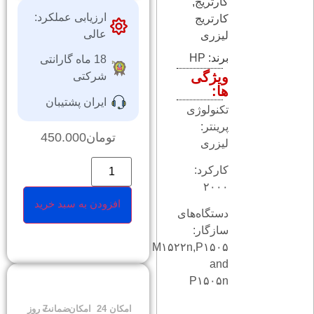
کارتریج
,
ارزیابی عملکرد:
کارتریج
عالی
لیزری
برند:
HP
18 ماه گارانتی
ویژگی
شرکتی
ها:
ایران پشتیبان
تکنولوژی
پرینتر:
تومان
450.000
لیزری
کارکرد:
۲۰۰۰
افزودن به سبد خرید
دستگاه‌های
سازگار:
M۱۵۲۲n,P۱۵۰۵
and
P۱۵۰۵n
امکان
24
امکان
ضمانت
7 روز