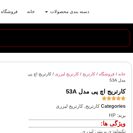
دسته بندی محصولات
خانه
فروشگاه
خانه
/
فروشگاه
/
کارتریج
/
کارتریج لیزری
/ کارتریج اچ پی
مدل 53A
کارتریج اچ پی مدل 53A
Categories
کارتریج
,
کارتریج لیزری
برند:
HP
ویژگی ها:
تکنولوژی پرینتر: لیزری