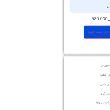
ن
ن
580.000
ن به سبد خرید
کسپرس
در محل
 کالا