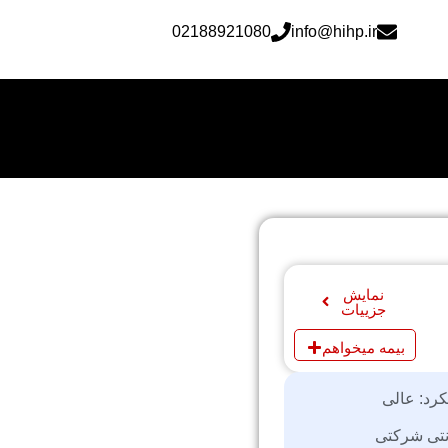
02188921080
info@hihp.ir
نمایش
جزییات
بیمه میخواهم
کرد: عالی