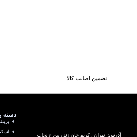
تضمین اصالت کالا
دسته ب
پرینتر
اسکن
آدرس:
تهران ، کریم خان زند ، بین خ نجات