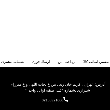
تضمین اصالت کالا
پرداخت امن
ارسال فوری
پشتیبانی مشتری
آدرس:
تهران ، کریم خان زند ، بین خ نجات اللهی و خ میرزای
شیرازی ،شماره 127، طبقه اول ، واحد ۲
02188921080