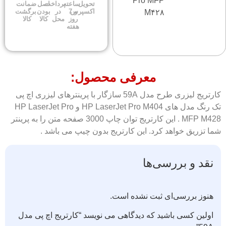
Pro MFP
تحویل
ساعته
پرداخت
اصل
ضمانت
اکسپرس
و 7
در
بودن
برگشت
M۴۲۸
روز
محل
کالا
کالا
هفته
معرفی محصول:
کارتریج لیزری طرح مدل 59A سازگار با پرینترهای لیزری اچ پی
تک رنگ مدل های HP LaserJet Pro M404 و HP LaserJet Pro
MFP M428 . این کارتریج توان چاپ 3000 صفحه متن را به پرینتر
شما تزریق خواهد کرد. این کارتریج بدون چیپ می باشد .
نقد و بررسی‌ها
هنوز بررسی‌ای ثبت نشده است.
اولین کسی باشید که دیدگاهی می نویسد “کارتریج اچ پی مدل