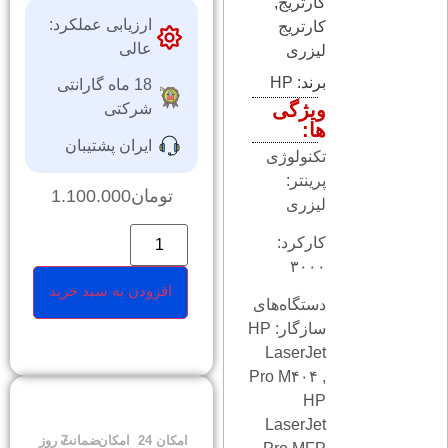
کارتریج
,
ارزیابی عملکرد:
کارتریج
عالی
لیزری
برند:
HP
18 ماه گارانتی
ویژگی
شرکتی
ها:
ایران پشتیبان
تکنولوژی
پرینتر:
تومان
1.100.000
لیزری
کارکرد:
۳۰۰۰
افزودن به سبد خرید
دستگاه‌های
سازگار: HP
LaserJet
Pro M۴۰۴ ,
HP
LaserJet
امکان
24
امکان
ضمانت
7 روز