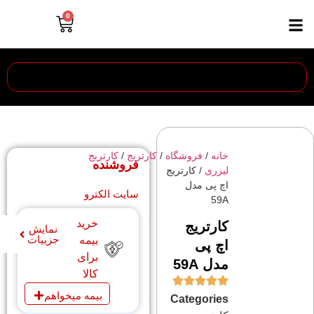
0
خانه
/
فروشگاه
/
کارتریج
/
کارتریج
فروشنده
لیزری
/ کارتریج
اچ پی مدل
سایت الکترو
59A
خرید
کارتریج
نمایش
جزییات
بیمه
اچ پی
برای
مدل 59A
کالا
بیمه میخواهم
Categories