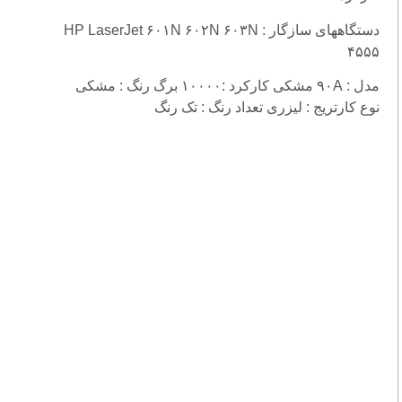
دستگاههای سازگار : HP LaserJet ۶۰۱N ۶۰۲N ۶۰۳N
۴۵۵۵
مدل : ۹۰A مشکی کارکرد :۱۰۰۰۰ برگ رنگ : مشکی
نوع کارتریج : لیزری تعداد رنگ : تک رنگ