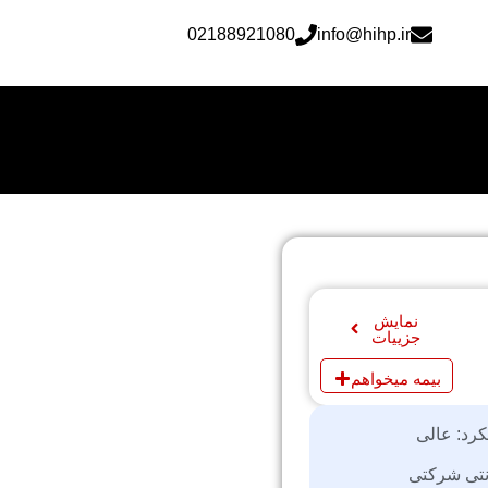
02188921080
info@hihp.ir
نمایش
جزییات
بیمه میخواهم
کرد: عالی