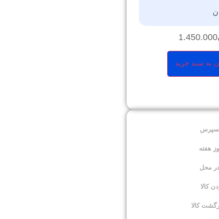
ن
1.450.000
ن به سبد خرید
کسپرس
در محل
 کالا