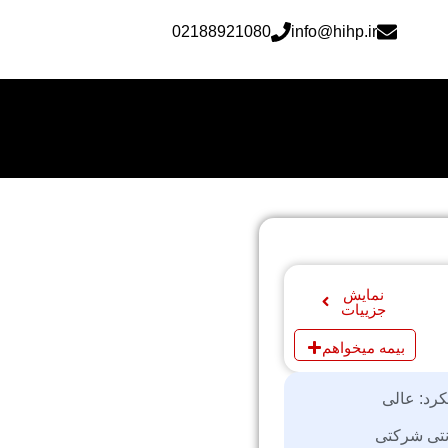
02188921080
info@hihp.ir
نمایش
جزییات
بیمه میخواهم
کرد: عالی