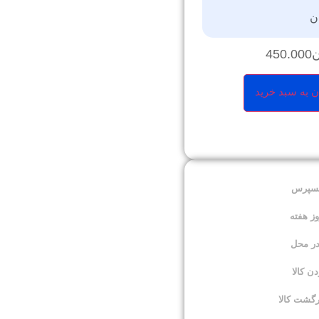
ن
ن
450.000
ن به سبد خرید
کسپرس
در محل
 کالا