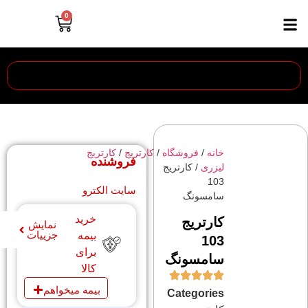
0
خانه
/
فروشگاه
/
کارتریج
/
کارتریج
فروشنده
لیزری
/ کارتریج
103
سایت الکترو
سامسونگ
خرید
کارتریج
نمایش
جزییات
بیمه
103
برای
سامسونگ
کالا
بیمه میخواهم
Categories