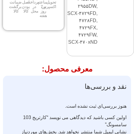
تحویل
ساعته
پرداخت
اصل
ضمانت
۲۹۵۵DW,
اکسپرس
و 7
در
بودن
برگشت
روز
محل
کالا
کالا
SCX-۴۷۲۹FD,
هفته
۴۷۲۸FD,
۴۷۲۹FX,
۴۷۲۹FW,
SCX-۴۷۰xND
معرفی محصول:
نقد و بررسی‌ها
هنوز بررسی‌ای ثبت نشده است.
اولین کسی باشید که دیدگاهی می نویسد “کارتریج 103
سامسونگ”
نشانی ایمیل شما منتشر نخواهد شد.
بخش‌های موردنیاز