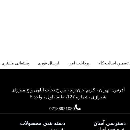
تضمین اصالت کالا
پرداخت امن
ارسال فوری
پشتیبانی مشتری
آدرس:
تهران ، کریم خان زند ، بین خ نجات اللهی و خ میرزای
شیرازی ،شماره 127، طبقه اول ، واحد ۲
02188921080
دسترسی آسان
دسته بندی محصولات
صفحه اصلی
پرینتر