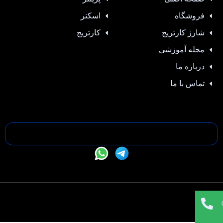
فروشگاه
اسکنر
شارژ کارتریج
کارتریج
مجله آموزشی
درباره ما
تماس با ما
تمامی حقوق این سایت متعلق به —- می باشد |
طراحی سایت
،
سئو
و
پشتیبانی :
وبیفا