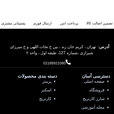
تضمین اصالت کالا
پرداخت امن
ارسال فوری
پشتیبانی مشتری
آدرس:
تهران ، کریم خان زند ، بین خ نجات اللهی و خ میرزای
شیرازی ،شماره 127، طبقه اول ، واحد ۲
02188921080
دسترسی آسان
دسته بندی محصولات
صفحه اصلی
پرینتر
فروشگاه
اسکنر
شارژ کارتریج
کارتریج
مجله آموزشی