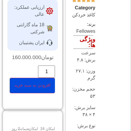
ارزیابی عملکرد:
Category
عالی
کاغذ خردکن
برند:
18 ماه گارانتی
Fellowes
شرکتی
ویژگی
ایران پشتیبان
ها:
سرعت
تومان
160.000.000
برش: ۴.۸
وزن: ۲۷.۱
گرم
افزودن به سبد خرید
حجم مخزن:
۵۳
سایز برش:
۴ × ۳۸
نوع برش:
امکان
24
امکان
ضمانت
7 روز