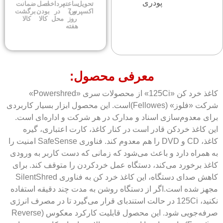
پودری
تحویل
ساعته
پرداخت
اصل
ضمانت
اکسپرس
و 7
در
بودن
برگشت
روز
محل
کالا
کالا
هفته
معرفی محصول:
کاغذ خرد کن «125Ci» از محصولات سری «Powershred»
شرکت «فلوز» (Fellowes)است. این محصول ابزار بسیار کاربردی
برای معدوم‌سازی اسناد و مدارک در هر شرکت و اداره‌ای است.
این کاغذ خردکن قادر است در کنار کاغذ، کارت اعتباری، گیره
کاغذ، CD و DVD را هم معدوم کند. فناوری SafeSense امنیت را
به همراه دارد و باعث می‌شود که زمانی که دست کاربر به ورودی
کاغذ برخورد می‌کند، دستگاه عمل خردکردن را متوقف کند. برای
کاهش صدای دستگاه، این کاغذ خرد کن به فناوری SilentShred
مجهز شده است.اگر از دستگاه روشن به مدت چند دقیقه استفاده
نکنید، 125Ci در حالت استندبای قرار می‌گیرد تا در مصرف انرژی
صرفه‌جویی شود. این محصول قابلیت کارکرد معکوس (Reverse