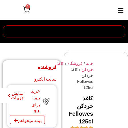
0
خانه
/
فروشگاه
/
کاغذ
فروشنده
خردکن
/ کاغذ
خردکن
سایت الکترو
Fellowes
125ci
خرید
نمایش
کاغذ
جزییات
بیمه
برای
خردکن
کالا
Fellowes
بیمه میخواهم
125ci