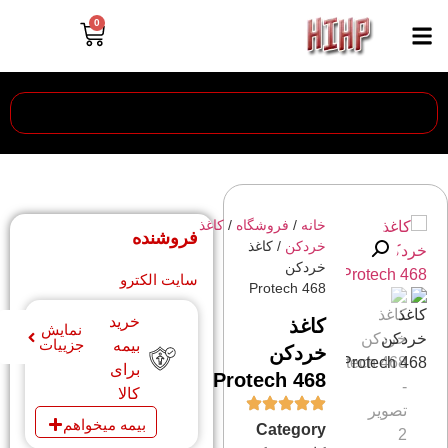
0
خانه
/
فروشگاه
/
کاغذ
فروشنده
خردکن
/ کاغذ
خردکن
سایت الکترو
Protech 468
خرید
کاغذ
نمایش
جزییات
بیمه
خردکن
برای
Protech 468
کالا
بیمه میخواهم
Category