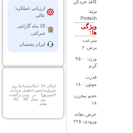
کاغذ خردکن
ارزیابی عملکرد:
برند:
عالی
Protech
ویژگی
18 ماه گارانتی
ها:
شرکتی
سرعت
ایران پشتیبان
برش: ۶
وزن: ۴۵۰۰
گرم
قدرت
موتور: ۱۸۰
امکان
24
امکان
ضمانت
7 روز
تحویل
ساعته
پرداخت
اصل
ضمانت
اکسپرس
و 7
در
بودن
برگشت
حجم مخزن:
روز
محل
کالا
کالا
۱۸
هفته
عرض دهانه
ورودی: ۲۲۵