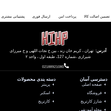
تضمین اصالت کالا
پرداخت امن
ارسال فوری
پشتیبانی مشتری
آدرس:
تهران ، کریم خان زند ، بین خ نجات اللهی و خ میرزای
شیرازی ،شماره 127، طبقه اول ، واحد ۲
02188921080
دسترسی آسان
دسته بندی محصولات
صفحه اصلی
پرینتر
فروشگاه
اسکنر
شارژ کارتریج
کارتریج
مجله آموزشی