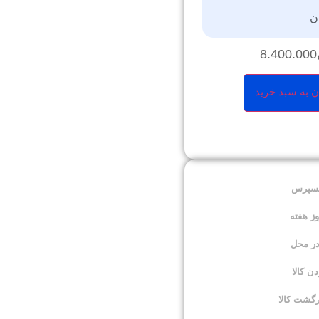
ن
8.400.000
ن به سبد خرید
کسپرس
در محل
 کالا