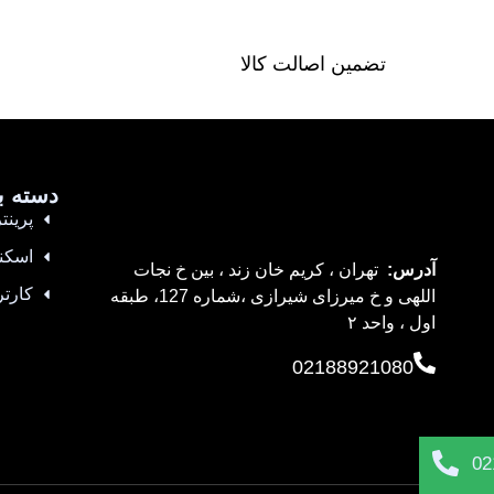
تضمین اصالت کالا
دسته ب
پرینتر
اسکن
آدرس:
تهران ، کریم خان زند ، بین خ نجات
کارتر
اللهی و خ میرزای شیرازی ،شماره 127، طبقه
اول ، واحد ۲
02188921080
02