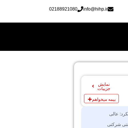
02188921080
info@hihp.ir
نمایش
جزییات
بیمه میخواهم
کرد: عالی