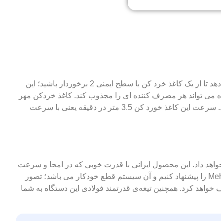
کاغذ خردکن مهر مدل Mehr MM-600 C یکی از وسایلی است که هر شرکتی باید داشته باشد. خرید این دستگاه به شما این امکان را می دهد تا از یک کاغذ خرد کن با سطح ایمنی 2 برخوردار باشید؛ این
 می تواند هر مصرف کننده ای را مجذوب کند. کاغذ خردکن مهر
مدل Mehr MM-600 C با توانایی بالا در خرد کردن مداوم بدون نیاز به استراحت های مداوم می تواند نیاز شما را در ادارات برطرف سازد. سرعت این کاغذ خورد کن 3.5 متر در دقیقه یعنی با سرعت
جداگانه ای امحای آن ها را نیز انجام خواهد داد. این محصول ایرانی با قدرت خوبی که در امحا و سرعت
مطلوبی که ذکر شد دارد. یک دلیل دیگر در کنار ده ها دلایل دیگر دارد که باعث شده است ما برایتان کاغذ خردکن مهر مدل Mehr MM-600 C را پیشنهاد کنیم و آن سیستم قطع خودکار می باشد؛ تصور
هد کرد. همچنین تیغه‏‌ی قدرتمند فولادی این دستگاه به شما